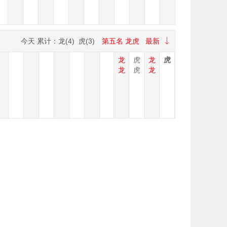
今天
累计：龙(
4
) 虎(
3
)
第五名
龙虎
最新
龙
虎
龙
虎
龙
虎
龙