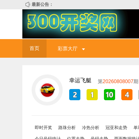
最新公告：
首页
彩票大厅
幸运飞艇
第
20260808007
期
即时开奖
路珠分析
冷热分析
冠亚和走势
单
今日号码统计
位置走势
号码走势
两面数据统