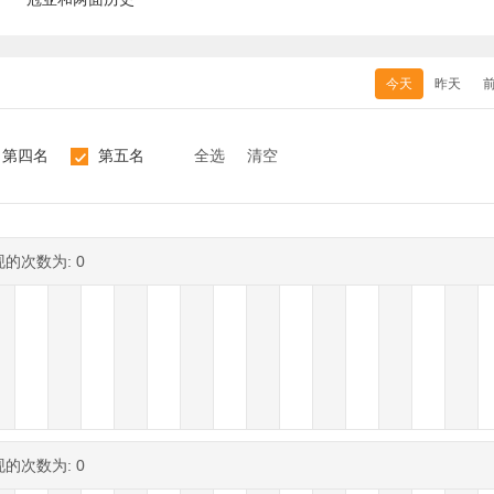
今天
昨天
第四名
第五名
全选
清空
5
现的次数为:
0
现的次数为:
0