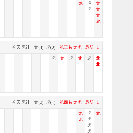
龙
虎
龙
虎
龙
龙
龙
今天
累计：龙(
4
) 虎(
3
)
第三名
龙虎
最新
虎
龙
虎
龙
虎
龙
龙
今天
累计：龙(
3
) 虎(
4
)
第四名
龙虎
最新
龙
虎
龙
龙
虎
虎
虎