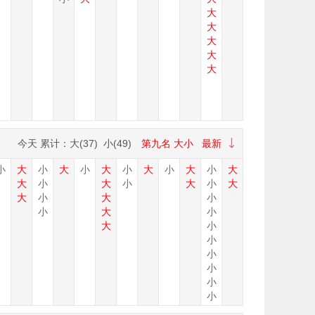
大
大
大
大
大
今天
累计：大(
37
) 小(
49
)
第九名
大小
最新
小
大
小
大
小
大
小
大
小
大
小
大
大
小
大
小
大
小
大
大
小
大
小
大
小
大
小
大
小
小
小
小
小
小