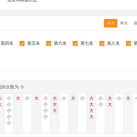
今天
昨天
第四名
第五名
第六名
第七名
第八名
5
6
7
8
9
现的次数为:
0
大
小
大
小
大
小
大
小
大
小
大
小
大
小
大
大
小
小
大
大
小
大
小
小
大
大
小
小
大
小