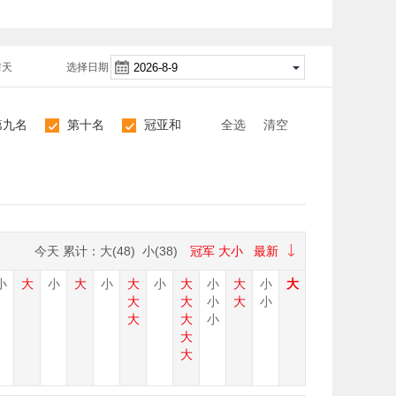
前天
选择日期
第九名
第十名
冠亚和
全选
清空
10
11
今天
累计：大(
48
) 小(
38
)
冠军
大小
最新
小
大
小
大
小
大
小
大
小
大
小
大
大
大
小
大
小
大
大
小
大
大