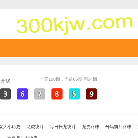
全天
180
期，当前
86
期,剩
94
期
 开奖
双大小历史
龙虎统计
每日长龙统计
龙虎路珠
号码前后路珠
计
冠亚和两面历史