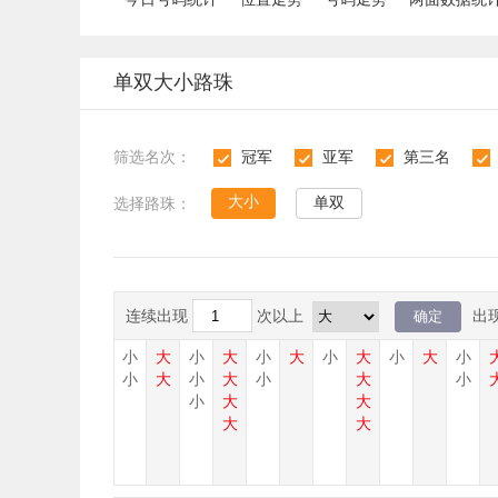
单双大小路珠
筛选名次：
冠军
亚军
第三名
1
2
3
4
大小
单双
选择路珠：
连续出现
次以上
出
小
大
小
大
小
大
小
大
小
大
小
大
小
大
小
小
大
小
大
小
大
小
小
大
大
大
大