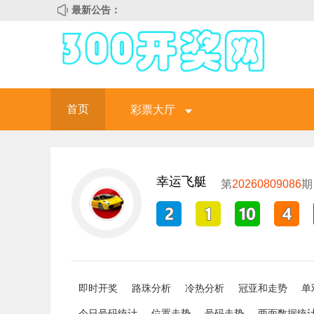
最新公告：
首页
彩票大厅
幸运飞艇
第
20260809086
期
即时开奖
路珠分析
冷热分析
冠亚和走势
单
今日号码统计
位置走势
号码走势
两面数据统