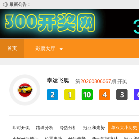
最新公告：
首页
彩票大厅
幸运飞艇
第
20260806067
期 开奖
即时开奖
路珠分析
冷热分析
冠亚和走势
单双大小历史
今日号码统计
位置走势
号码走势
两面数据统计
冠亚和