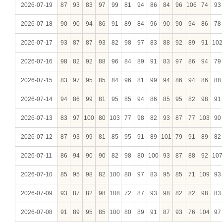
2026-07-19
87
93
83
97
99
81
94
86
84
96
106
74
93
2026-07-18
90
90
94
86
91
89
84
96
90
90
94
86
78
2026-07-17
93
87
87
93
82
98
97
83
88
92
89
91
10
2026-07-16
98
82
92
88
96
84
89
91
83
97
86
94
79
2026-07-15
83
97
95
85
84
96
81
99
94
86
94
86
88
2026-07-14
94
86
99
81
95
85
94
86
85
95
82
98
91
2026-07-13
83
97
100
80
103
77
98
82
93
87
77
103
90
2026-07-12
87
93
99
81
85
95
91
89
101
79
91
89
82
2026-07-11
86
94
90
90
82
98
80
100
93
87
88
92
10
2026-07-10
85
95
98
82
100
80
97
83
95
85
71
109
93
2026-07-09
93
87
82
98
108
72
87
93
98
82
82
98
83
2026-07-08
91
89
95
85
100
80
89
91
87
93
76
104
97