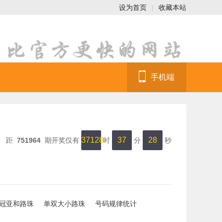
设为首页
|
收藏本站
手机端
37128
37
28
距
751964
期开奖仅有
时
分
秒
冠亚和路珠
单双大小路珠
号码规律统计