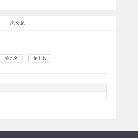
虎长龙
第九名
第十名