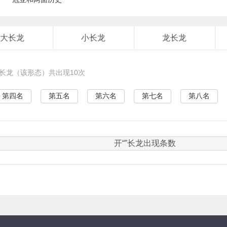
大长龙
小长龙
龙长龙
长龙（该形态）共出现10次
第四名
第五名
第六名
第七名
第八名
开“
”长龙出现条数