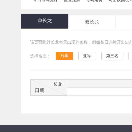
单长龙
双长龙
该页面统计长龙每天出现的条数，例如某日连续开出5期
冠军
亚军
第三名
选择名次：
长龙
日期