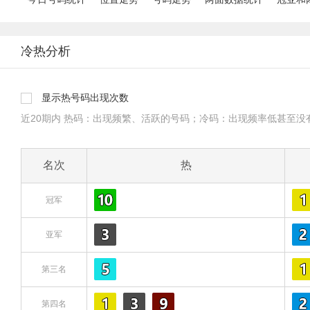
冷热分析
显示热号码出现次数
1
近20期内 热码：出现频繁、活跃的号码；冷码：出现频率低甚至
名次
热
冠军
亚军
第三名
第四名