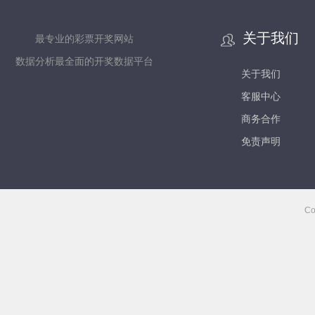
关于我们
最专业的彩票开奖网站
数据分析最全面的开奖数据平台
关于我们
客服中心
商务合作
免责声明
Co