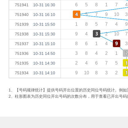
6
5
8
1
7
4
751941
10-31 16:30
5
7
9
10
3
751940
10-31 16:10
1
8
5
7
4
9
751939
10-31 15:50
9
4
2
10
7
751938
10-31 15:30
8
6
1
4
3
751937
10-31 15:10
3
8
4
2
1
751936
10-31 14:50
2
4
6
7
5
751935
10-31 14:30
9
10
8
3
2
751934
10-31 14:10
1、【号码规律统计】提供号码开出位置的历史同位号码统计。例如第
2、柱形图表为历史同位开出号码的次数分布，用于查看已开出号码