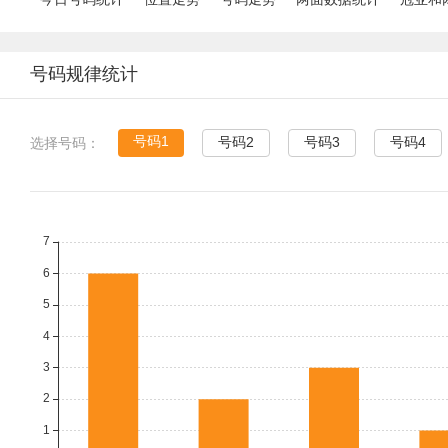
号码规律统计
号码1
号码2
号码3
号码4
选择号码：