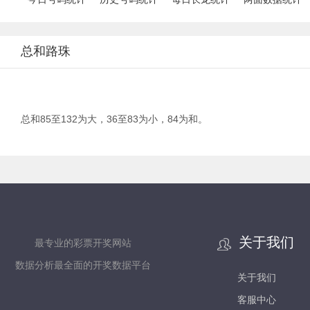
总和路珠
总和85至132为大，36至83为小，84为和。
关于我们
最专业的彩票开奖网站
数据分析最全面的开奖数据平台
关于我们
客服中心